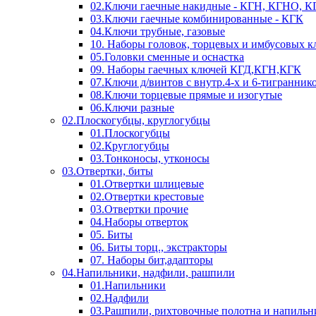
02.Ключи гаечные накидные - КГН, КГНО, 
03.Ключи гаечные комбинированные - КГК
04.Ключи трубные, газовые
10. Наборы головок, торцевых и имбусовых 
05.Головки сменные и оснастка
09. Наборы гаечных ключей КГД,КГН,КГК
07.Ключи д/винтов с внутр.4-х и 6-тигранник
08.Ключи торцевые прямые и изогутые
06.Ключи разные
02.Плоскогубцы, круглогубцы
01.Плоскогубцы
02.Круглогубцы
03.Тонконосы, утконосы
03.Отвертки, биты
01.Отвертки шлицевые
02.Отвертки крестовые
03.Отвертки прочие
04.Наборы отверток
05. Биты
06. Биты торц., экстракторы
07. Наборы бит,адапторы
04.Напильники, надфили, рашпили
01.Напильники
02.Надфили
03.Рашпили, рихтовочные полотна и напильн