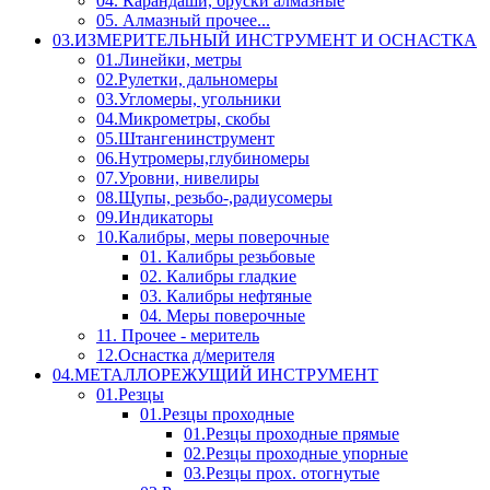
04. Карандаши, бруски алмазные
05. Алмазный прочее...
03.ИЗМЕРИТЕЛЬНЫЙ ИНСТРУМЕНТ И ОСНАСТКА
01.Линейки, метры
02.Рулетки, дальномеры
03.Угломеры, угольники
04.Микрометры, скобы
05.Штангенинструмент
06.Нутромеры,глубиномеры
07.Уровни, нивелиры
08.Щупы, резьбо-,радиусомеры
09.Индикаторы
10.Калибры, меры поверочные
01. Калибры резьбовые
02. Калибры гладкие
03. Калибры нефтяные
04. Меры поверочные
11. Прочее - меритель
12.Оснастка д/мерителя
04.МЕТАЛЛОРЕЖУЩИЙ ИНСТРУМЕНТ
01.Резцы
01.Резцы проходные
01.Резцы проходные прямые
02.Резцы проходные упорные
03.Резцы прох. отогнутые