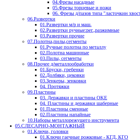
04.Фрезы насадные
05.Фрезы торцевые и ножи
06. Фрезы д/пазов типа "ласточкин хвос
06.Развертки
01.Развертки м/р и маш.
02.Развертки ручные:рег.,разжимные
03.Развертки прочие
07.Полотна,пилы,сегменты
01.Ручные полотна по металлу
02.Полотна машинные
03.Пилы, сегменты
08.Прочее д/металлообработки
01.Бруски, гребенки
02.Долбяки, цековки
03.Зенкеры, зенковки
04. Протяжки
09.Пластины
03. Державки и пластины OKE
04. Пластины и державки шаберные
01.Пластины сменные
02.Пластины напайные
10.Наборы металлорежущего инструмента
05.СЛЕСАРНО-МОНТАЖНЫЙ
01.Ключи, головки
01.Ключи гаечные рожковые - КГД, КГО