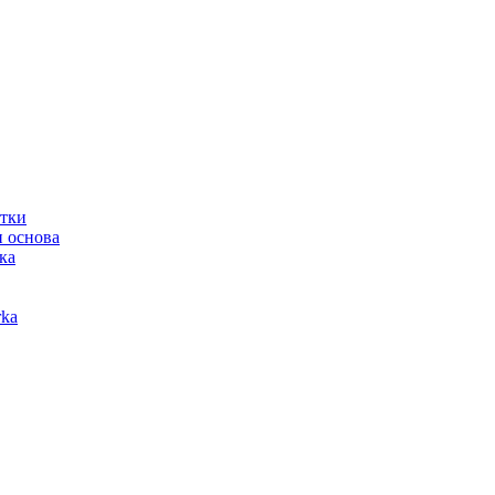
отки
 основа
ка
ka