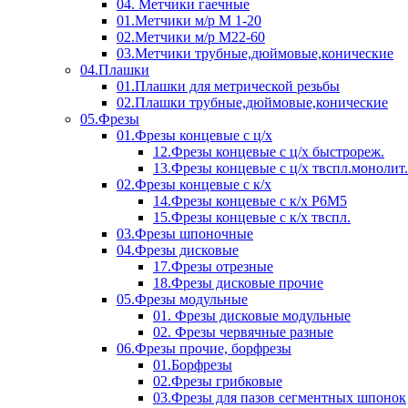
04. Метчики гаечные
01.Метчики м/р М 1-20
02.Метчики м/р М22-60
03.Метчики трубные,дюймовые,конические
04.Плашки
01.Плашки для метрической резьбы
02.Плашки трубные,дюймовые,конические
05.Фрезы
01.Фрезы концевые с ц/х
12.Фрезы концевые с ц/х быстрореж.
13.Фрезы концевые с ц/х твспл.монолит.
02.Фрезы концевые с к/х
14.Фрезы концевые с к/х Р6М5
15.Фрезы концевые с к/х твспл.
03.Фрезы шпоночные
04.Фрезы дисковые
17.Фрезы отрезные
18.Фрезы дисковые прочие
05.Фрезы модульные
01. Фрезы дисковые модульные
02. Фрезы червячные разные
06.Фрезы прочие, борфрезы
01.Борфрезы
02.Фрезы грибковые
03.Фрезы для пазов сегментных шпонок