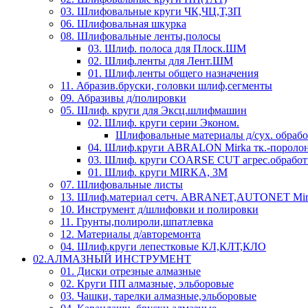
03. Шлифовальные круги ЧК,ЧЦ,Т,ЗП
06. Шлифовальная шкурка
08. Шлифовальные ленты,полосы
03. Шлиф. полоса для Плоск.ШМ
02. Шлиф.ленты для Лент.ШМ
01. Шлиф.ленты общего назначения
11. Абразив.бруски, головки шлиф,сегменты
09. Абразивы д/полировки
05. Шлиф. круги для Эксц.шлифмашин
02. Шлиф. круги серии Эконом.
Шлифовальные материалы д/сух. обраб
04. Шлиф.круги ABRALON Mirka тк.-поролон
03. Шлиф. круги COARSE CUT агрес.обработ
01. Шлиф. круги MIRKA, 3M
07. Шлифовальные листы
13. Шлиф.материал сетч. ABRANET,AUTONET Mir
10. Инструмент д/шлифовки и полировки
11. Грунты,полироли,шпатлевка
12. Материалы д/авторемонта
04. Шлиф.круги лепестковые КЛ,КЛТ,КЛО
02.АЛМАЗНЫЙ ИНСТРУМЕНТ
01. Диски отрезные алмазные
02. Круги ПП алмазные, эльборовые
03. Чашки, тарелки алмазные,эльборовые