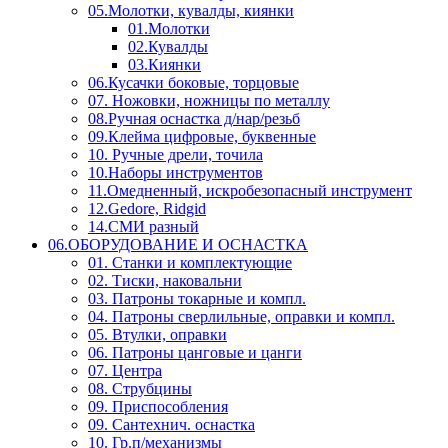
05.Молотки, кувалды, киянки
01.Молотки
02.Кувалды
03.Киянки
06.Кусачки боковые, торцовые
07. Ножовки, ножницы по металлу
08.Ручная оснастка д/нар/резьб
09.Клейма цифровые, буквенные
10. Ручные дрели, точила
10.Наборы инструментов
11.Омедненный, искробезопасный инструмент
12.Gedore, Ridgid
14.СМИ разный
06.ОБОРУДОВАНИЕ И ОСНАСТКА
01. Станки и комплектующие
02. Тиски, наковальни
03. Патроны токарные и компл.
04. Патроны сверлильные, оправки и компл.
05. Втулки, оправки
06. Патроны цанговые и цанги
07. Центра
08. Струбцины
09. Приспособления
09. Сантехнич. оснастка
10. Гр.п/механизмы