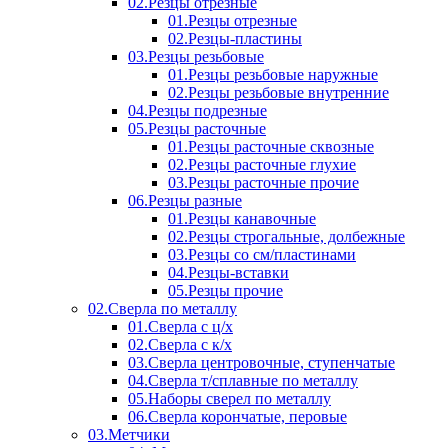
02.Резцы отрезные
01.Резцы отрезные
02.Резцы-пластины
03.Резцы резьбовые
01.Резцы резьбовые наружные
02.Резцы резьбовые внутренние
04.Резцы подрезные
05.Резцы расточные
01.Резцы расточные сквозные
02.Резцы расточные глухие
03.Резцы расточные прочие
06.Резцы разные
01.Резцы канавочные
02.Резцы строгальные, долбежные
03.Резцы со см/пластинами
04.Резцы-вставки
05.Резцы прочие
02.Сверла по металлу
01.Сверла с ц/х
02.Сверла с к/х
03.Сверла центровочные, ступенчатые
04.Сверла т/сплавные по металлу
05.Наборы сверел по металлу
06.Сверла корончатые, перовые
03.Метчики