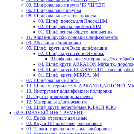
03. Шлифовальные круги ЧК,ЧЦ,Т,ЗП
06. Шлифовальная шкурка
08. Шлифовальные ленты,полосы
03. Шлиф. полоса для Плоск.ШМ
02. Шлиф.ленты для Лент.ШМ
01. Шлиф.ленты общего назначения
11. Абразив.бруски, головки шлиф,сегменты
09. Абразивы д/полировки
05. Шлиф. круги для Эксц.шлифмашин
02. Шлиф. круги серии Эконом.
Шлифовальные материалы д/сух. обраб
04. Шлиф.круги ABRALON Mirka тк.-поролон
03. Шлиф. круги COARSE CUT агрес.обработ
01. Шлиф. круги MIRKA, 3M
07. Шлифовальные листы
13. Шлиф.материал сетч. ABRANET,AUTONET Mir
10. Инструмент д/шлифовки и полировки
11. Грунты,полироли,шпатлевка
12. Материалы д/авторемонта
04. Шлиф.круги лепестковые КЛ,КЛТ,КЛО
02.АЛМАЗНЫЙ ИНСТРУМЕНТ
01. Диски отрезные алмазные
02. Круги ПП алмазные, эльборовые
03. Чашки, тарелки алмазные,эльборовые