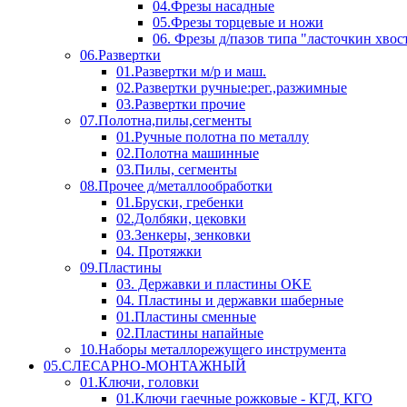
04.Фрезы насадные
05.Фрезы торцевые и ножи
06. Фрезы д/пазов типа "ласточкин хвос
06.Развертки
01.Развертки м/р и маш.
02.Развертки ручные:рег.,разжимные
03.Развертки прочие
07.Полотна,пилы,сегменты
01.Ручные полотна по металлу
02.Полотна машинные
03.Пилы, сегменты
08.Прочее д/металлообработки
01.Бруски, гребенки
02.Долбяки, цековки
03.Зенкеры, зенковки
04. Протяжки
09.Пластины
03. Державки и пластины OKE
04. Пластины и державки шаберные
01.Пластины сменные
02.Пластины напайные
10.Наборы металлорежущего инструмента
05.СЛЕСАРНО-МОНТАЖНЫЙ
01.Ключи, головки
01.Ключи гаечные рожковые - КГД, КГО