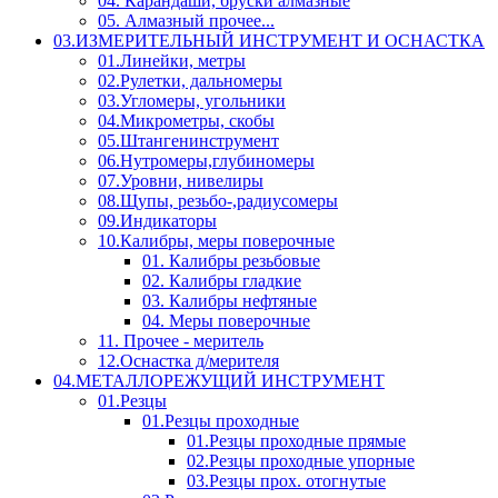
04. Карандаши, бруски алмазные
05. Алмазный прочее...
03.ИЗМЕРИТЕЛЬНЫЙ ИНСТРУМЕНТ И ОСНАСТКА
01.Линейки, метры
02.Рулетки, дальномеры
03.Угломеры, угольники
04.Микрометры, скобы
05.Штангенинструмент
06.Нутромеры,глубиномеры
07.Уровни, нивелиры
08.Щупы, резьбо-,радиусомеры
09.Индикаторы
10.Калибры, меры поверочные
01. Калибры резьбовые
02. Калибры гладкие
03. Калибры нефтяные
04. Меры поверочные
11. Прочее - меритель
12.Оснастка д/мерителя
04.МЕТАЛЛОРЕЖУЩИЙ ИНСТРУМЕНТ
01.Резцы
01.Резцы проходные
01.Резцы проходные прямые
02.Резцы проходные упорные
03.Резцы прох. отогнутые