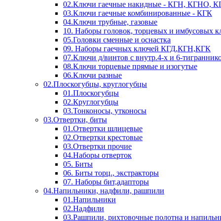
02.Ключи гаечные накидные - КГН, КГНО, 
03.Ключи гаечные комбинированные - КГК
04.Ключи трубные, газовые
10. Наборы головок, торцевых и имбусовых 
05.Головки сменные и оснастка
09. Наборы гаечных ключей КГД,КГН,КГК
07.Ключи д/винтов с внутр.4-х и 6-тигранник
08.Ключи торцевые прямые и изогутые
06.Ключи разные
02.Плоскогубцы, круглогубцы
01.Плоскогубцы
02.Круглогубцы
03.Тонконосы, утконосы
03.Отвертки, биты
01.Отвертки шлицевые
02.Отвертки крестовые
03.Отвертки прочие
04.Наборы отверток
05. Биты
06. Биты торц., экстракторы
07. Наборы бит,адапторы
04.Напильники, надфили, рашпили
01.Напильники
02.Надфили
03.Рашпили, рихтовочные полотна и напильн