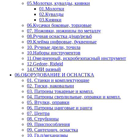
05.Молотки, кувалды, киянки
01.Молотки
02.Кувалды
03.Киянки
06.Кусачки боковые, торцовые
07. Ножовки, ножницы по металлу
08.Ручная оснастка д/нар/резьб
09.Клейма цифровые, буквенные
10. Ручные дрели, точила
10.Наборы инструментов
11.Омедненный, искробезопасный инструмент
12.Gedore, Ridgid
14.СМИ разный
06.ОБОРУДОВАНИЕ И ОСНАСТКА
01. Станки и комплектующие
02. Тиски, наковальни
03. Патроны токарные и компл.
04. Патроны сверлильные, оправки и компл.
05. Втулки, оправки
06. Патроны цанговые и цанги
07. Центра
08. Струбцины
09. Приспособления
09. Сантехнич. оснастка
10. Гр.п/механизмы