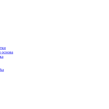
отки
 основа
ка
ka