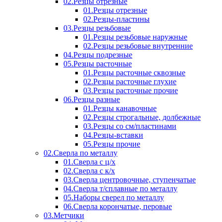
02.Резцы отрезные
01.Резцы отрезные
02.Резцы-пластины
03.Резцы резьбовые
01.Резцы резьбовые наружные
02.Резцы резьбовые внутренние
04.Резцы подрезные
05.Резцы расточные
01.Резцы расточные сквозные
02.Резцы расточные глухие
03.Резцы расточные прочие
06.Резцы разные
01.Резцы канавочные
02.Резцы строгальные, долбежные
03.Резцы со см/пластинами
04.Резцы-вставки
05.Резцы прочие
02.Сверла по металлу
01.Сверла с ц/х
02.Сверла с к/х
03.Сверла центровочные, ступенчатые
04.Сверла т/сплавные по металлу
05.Наборы сверел по металлу
06.Сверла корончатые, перовые
03.Метчики