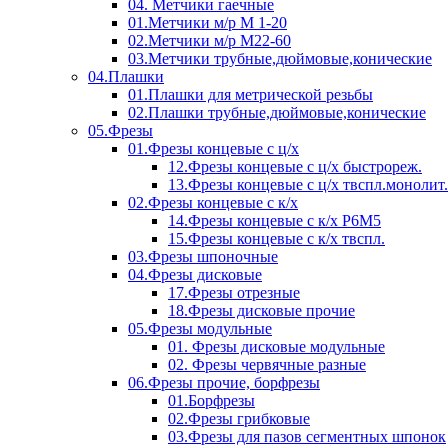
04. Метчики гаечные
01.Метчики м/р М 1-20
02.Метчики м/р М22-60
03.Метчики трубные,дюймовые,конические
04.Плашки
01.Плашки для метрической резьбы
02.Плашки трубные,дюймовые,конические
05.Фрезы
01.Фрезы концевые с ц/х
12.Фрезы концевые с ц/х быстрореж.
13.Фрезы концевые с ц/х твспл.монолит.
02.Фрезы концевые с к/х
14.Фрезы концевые с к/х Р6М5
15.Фрезы концевые с к/х твспл.
03.Фрезы шпоночные
04.Фрезы дисковые
17.Фрезы отрезные
18.Фрезы дисковые прочие
05.Фрезы модульные
01. Фрезы дисковые модульные
02. Фрезы червячные разные
06.Фрезы прочие, борфрезы
01.Борфрезы
02.Фрезы грибковые
03.Фрезы для пазов сегментных шпонок