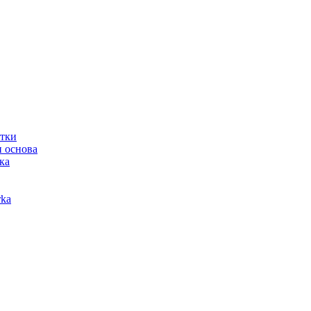
отки
 основа
ка
ka