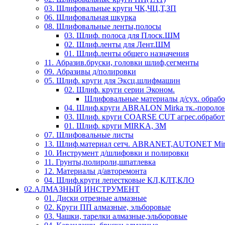
03. Шлифовальные круги ЧК,ЧЦ,Т,ЗП
06. Шлифовальная шкурка
08. Шлифовальные ленты,полосы
03. Шлиф. полоса для Плоск.ШМ
02. Шлиф.ленты для Лент.ШМ
01. Шлиф.ленты общего назначения
11. Абразив.бруски, головки шлиф,сегменты
09. Абразивы д/полировки
05. Шлиф. круги для Эксц.шлифмашин
02. Шлиф. круги серии Эконом.
Шлифовальные материалы д/сух. обраб
04. Шлиф.круги ABRALON Mirka тк.-поролон
03. Шлиф. круги COARSE CUT агрес.обработ
01. Шлиф. круги MIRKA, 3M
07. Шлифовальные листы
13. Шлиф.материал сетч. ABRANET,AUTONET Mir
10. Инструмент д/шлифовки и полировки
11. Грунты,полироли,шпатлевка
12. Материалы д/авторемонта
04. Шлиф.круги лепестковые КЛ,КЛТ,КЛО
02.АЛМАЗНЫЙ ИНСТРУМЕНТ
01. Диски отрезные алмазные
02. Круги ПП алмазные, эльборовые
03. Чашки, тарелки алмазные,эльборовые