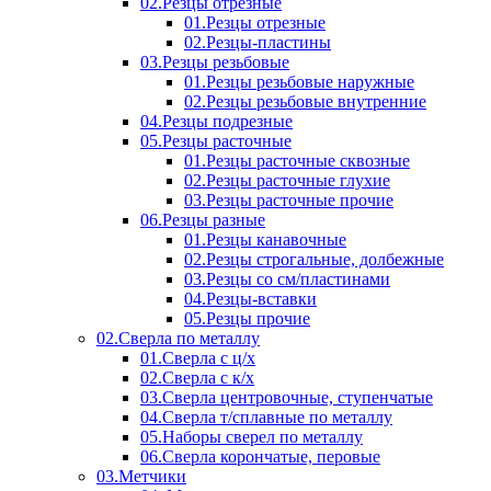
02.Резцы отрезные
01.Резцы отрезные
02.Резцы-пластины
03.Резцы резьбовые
01.Резцы резьбовые наружные
02.Резцы резьбовые внутренние
04.Резцы подрезные
05.Резцы расточные
01.Резцы расточные сквозные
02.Резцы расточные глухие
03.Резцы расточные прочие
06.Резцы разные
01.Резцы канавочные
02.Резцы строгальные, долбежные
03.Резцы со см/пластинами
04.Резцы-вставки
05.Резцы прочие
02.Сверла по металлу
01.Сверла с ц/х
02.Сверла с к/х
03.Сверла центровочные, ступенчатые
04.Сверла т/сплавные по металлу
05.Наборы сверел по металлу
06.Сверла корончатые, перовые
03.Метчики