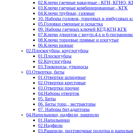
02.Ключи гаечные накидные - КГН, КГНО, 
03.Ключи гаечные комбинированные - КГК
04.Ключи трубные, газовые
10. Наборы головок, торцевых и имбусовых 
05.Головки сменные и оснастка
09. Наборы гаечных ключей КГД,КГН,КГК
07.Ключи д/винтов с внутр.4-х и 6-тигранник
08.Ключи торцевые прямые и изогутые
06.Ключи разные
02.Плоскогубцы, круглогубцы
01.Плоскогубцы
02.Круглогубцы
03.Тонконосы, утконосы
03.Отвертки, биты
01.Отвертки шлицевые
02.Отвертки крестовые
03.Отвертки прочие
04.Наборы отверток
05. Биты
06. Биты торц., экстракторы
07. Наборы бит,адапторы
04.Напильники, надфили, рашпили
01.Напильники
02.Надфили
03.Рашпили, рихтовочные полотна и напильн