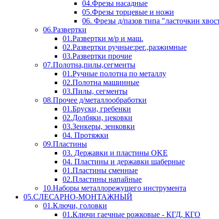
04.Фрезы насадные
05.Фрезы торцевые и ножи
06. Фрезы д/пазов типа "ласточкин хвос
06.Развертки
01.Развертки м/р и маш.
02.Развертки ручные:рег.,разжимные
03.Развертки прочие
07.Полотна,пилы,сегменты
01.Ручные полотна по металлу
02.Полотна машинные
03.Пилы, сегменты
08.Прочее д/металлообработки
01.Бруски, гребенки
02.Долбяки, цековки
03.Зенкеры, зенковки
04. Протяжки
09.Пластины
03. Державки и пластины OKE
04. Пластины и державки шаберные
01.Пластины сменные
02.Пластины напайные
10.Наборы металлорежущего инструмента
05.СЛЕСАРНО-МОНТАЖНЫЙ
01.Ключи, головки
01.Ключи гаечные рожковые - КГД, КГО