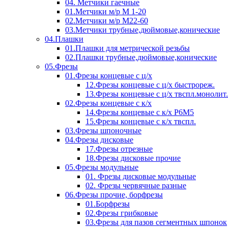
04. Метчики гаечные
01.Метчики м/р М 1-20
02.Метчики м/р М22-60
03.Метчики трубные,дюймовые,конические
04.Плашки
01.Плашки для метрической резьбы
02.Плашки трубные,дюймовые,конические
05.Фрезы
01.Фрезы концевые с ц/х
12.Фрезы концевые с ц/х быстрореж.
13.Фрезы концевые с ц/х твспл.монолит.
02.Фрезы концевые с к/х
14.Фрезы концевые с к/х Р6М5
15.Фрезы концевые с к/х твспл.
03.Фрезы шпоночные
04.Фрезы дисковые
17.Фрезы отрезные
18.Фрезы дисковые прочие
05.Фрезы модульные
01. Фрезы дисковые модульные
02. Фрезы червячные разные
06.Фрезы прочие, борфрезы
01.Борфрезы
02.Фрезы грибковые
03.Фрезы для пазов сегментных шпонок