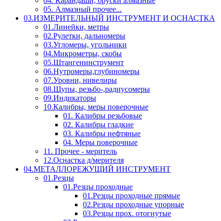
04. Карандаши, бруски алмазные
05. Алмазный прочее...
03.ИЗМЕРИТЕЛЬНЫЙ ИНСТРУМЕНТ И ОСНАСТКА
01.Линейки, метры
02.Рулетки, дальномеры
03.Угломеры, угольники
04.Микрометры, скобы
05.Штангенинструмент
06.Нутромеры,глубиномеры
07.Уровни, нивелиры
08.Щупы, резьбо-,радиусомеры
09.Индикаторы
10.Калибры, меры поверочные
01. Калибры резьбовые
02. Калибры гладкие
03. Калибры нефтяные
04. Меры поверочные
11. Прочее - меритель
12.Оснастка д/мерителя
04.МЕТАЛЛОРЕЖУЩИЙ ИНСТРУМЕНТ
01.Резцы
01.Резцы проходные
01.Резцы проходные прямые
02.Резцы проходные упорные
03.Резцы прох. отогнутые