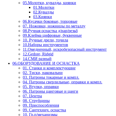
05.Молотки, кувалды, киянки
01.Молотки
02.Кувалды
03.Киянки
06.Кусачки боковые, торцовые
07. Ножовки, ножницы по металлу
08.Ручная оснастка д/нар/резьб
09.Клейма цифровые, буквенные
10. Ручные дрели, точила
10.Наборы инструментов
11.Омедненный, искробезопасный инструмент
12.Gedore, Ridgid
14.СМИ разный
06.ОБОРУДОВАНИЕ И ОСНАСТКА
01. Станки и комплектующие
02. Тиски, наковальни
03. Патроны токарные и компл.
04. Патроны сверлильные, оправки и компл.
05. Втулки, оправки
06. Патроны цанговые и цанги
07. Центра
08. Струбцины
09. Приспособления
09. Сантехнич. оснастка
10. Гр.п/механизмы