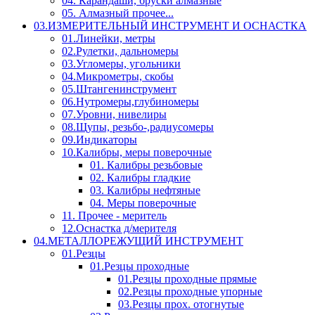
04. Карандаши, бруски алмазные
05. Алмазный прочее...
03.ИЗМЕРИТЕЛЬНЫЙ ИНСТРУМЕНТ И ОСНАСТКА
01.Линейки, метры
02.Рулетки, дальномеры
03.Угломеры, угольники
04.Микрометры, скобы
05.Штангенинструмент
06.Нутромеры,глубиномеры
07.Уровни, нивелиры
08.Щупы, резьбо-,радиусомеры
09.Индикаторы
10.Калибры, меры поверочные
01. Калибры резьбовые
02. Калибры гладкие
03. Калибры нефтяные
04. Меры поверочные
11. Прочее - меритель
12.Оснастка д/мерителя
04.МЕТАЛЛОРЕЖУЩИЙ ИНСТРУМЕНТ
01.Резцы
01.Резцы проходные
01.Резцы проходные прямые
02.Резцы проходные упорные
03.Резцы прох. отогнутые