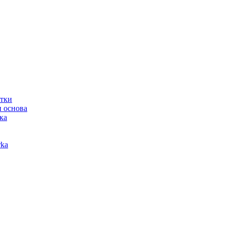
отки
 основа
ка
ka