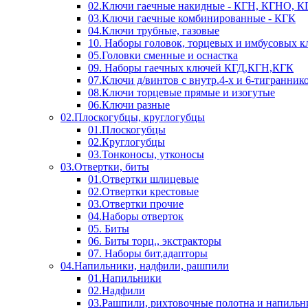
02.Ключи гаечные накидные - КГН, КГНО, 
03.Ключи гаечные комбинированные - КГК
04.Ключи трубные, газовые
10. Наборы головок, торцевых и имбусовых 
05.Головки сменные и оснастка
09. Наборы гаечных ключей КГД,КГН,КГК
07.Ключи д/винтов с внутр.4-х и 6-тигранник
08.Ключи торцевые прямые и изогутые
06.Ключи разные
02.Плоскогубцы, круглогубцы
01.Плоскогубцы
02.Круглогубцы
03.Тонконосы, утконосы
03.Отвертки, биты
01.Отвертки шлицевые
02.Отвертки крестовые
03.Отвертки прочие
04.Наборы отверток
05. Биты
06. Биты торц., экстракторы
07. Наборы бит,адапторы
04.Напильники, надфили, рашпили
01.Напильники
02.Надфили
03.Рашпили, рихтовочные полотна и напильн