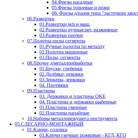
04.Фрезы насадные
05.Фрезы торцевые и ножи
06. Фрезы д/пазов типа "ласточкин хвос
06.Развертки
01.Развертки м/р и маш.
02.Развертки ручные:рег.,разжимные
03.Развертки прочие
07.Полотна,пилы,сегменты
01.Ручные полотна по металлу
02.Полотна машинные
03.Пилы, сегменты
08.Прочее д/металлообработки
01.Бруски, гребенки
02.Долбяки, цековки
03.Зенкеры, зенковки
04. Протяжки
09.Пластины
03. Державки и пластины OKE
04. Пластины и державки шаберные
01.Пластины сменные
02.Пластины напайные
10.Наборы металлорежущего инструмента
05.СЛЕСАРНО-МОНТАЖНЫЙ
01.Ключи, головки
01.Ключи гаечные рожковые - КГД, КГО