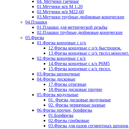
04. Метчики гаечные
01.Метчики м/р М 1-20
02.Метчики м/р М22-60
03.Метчики трубные,дюймовые,конические
04.Плашки
01.Плашки для метрической резьбы
02.Плашки трубные,дюймовые,конические
05.Фрезы
01.Фрезы концевые с ц/х
12.Фрезы концевые с ц/х быстрореж.
13.Фрезы концевые с ц/х твспл.монолит.
02.Фрезы концевые с к/х
14.Фрезы концевые с к/х Р6М5
15.Фрезы концевые с к/х твспл.
03.Фрезы шпоночные
04.Фрезы дисковые
17.Фрезы отрезные
18.Фрезы дисковые прочие
05.Фрезы модульные
01. Фрезы дисковые модульные
02. Фрезы червячные разные
06.Фрезы прочие, борфрезы
01.Борфрезы
02.Фрезы грибковые
03.Фрезы для пазов сегментных шпонок