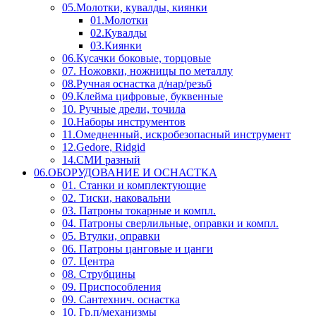
05.Молотки, кувалды, киянки
01.Молотки
02.Кувалды
03.Киянки
06.Кусачки боковые, торцовые
07. Ножовки, ножницы по металлу
08.Ручная оснастка д/нар/резьб
09.Клейма цифровые, буквенные
10. Ручные дрели, точила
10.Наборы инструментов
11.Омедненный, искробезопасный инструмент
12.Gedore, Ridgid
14.СМИ разный
06.ОБОРУДОВАНИЕ И ОСНАСТКА
01. Станки и комплектующие
02. Тиски, наковальни
03. Патроны токарные и компл.
04. Патроны сверлильные, оправки и компл.
05. Втулки, оправки
06. Патроны цанговые и цанги
07. Центра
08. Струбцины
09. Приспособления
09. Сантехнич. оснастка
10. Гр.п/механизмы