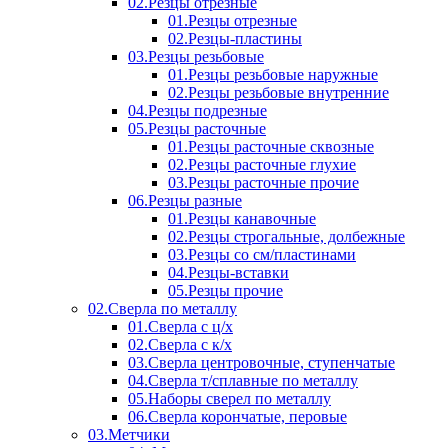
02.Резцы отрезные
01.Резцы отрезные
02.Резцы-пластины
03.Резцы резьбовые
01.Резцы резьбовые наружные
02.Резцы резьбовые внутренние
04.Резцы подрезные
05.Резцы расточные
01.Резцы расточные сквозные
02.Резцы расточные глухие
03.Резцы расточные прочие
06.Резцы разные
01.Резцы канавочные
02.Резцы строгальные, долбежные
03.Резцы со см/пластинами
04.Резцы-вставки
05.Резцы прочие
02.Сверла по металлу
01.Сверла с ц/х
02.Сверла с к/х
03.Сверла центровочные, ступенчатые
04.Сверла т/сплавные по металлу
05.Наборы сверел по металлу
06.Сверла корончатые, перовые
03.Метчики