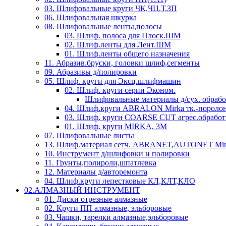
03. Шлифовальные круги ЧК,ЧЦ,Т,ЗП
06. Шлифовальная шкурка
08. Шлифовальные ленты,полосы
03. Шлиф. полоса для Плоск.ШМ
02. Шлиф.ленты для Лент.ШМ
01. Шлиф.ленты общего назначения
11. Абразив.бруски, головки шлиф,сегменты
09. Абразивы д/полировки
05. Шлиф. круги для Эксц.шлифмашин
02. Шлиф. круги серии Эконом.
Шлифовальные материалы д/сух. обраб
04. Шлиф.круги ABRALON Mirka тк.-поролон
03. Шлиф. круги COARSE CUT агрес.обработ
01. Шлиф. круги MIRKA, 3M
07. Шлифовальные листы
13. Шлиф.материал сетч. ABRANET,AUTONET Mir
10. Инструмент д/шлифовки и полировки
11. Грунты,полироли,шпатлевка
12. Материалы д/авторемонта
04. Шлиф.круги лепестковые КЛ,КЛТ,КЛО
02.АЛМАЗНЫЙ ИНСТРУМЕНТ
01. Диски отрезные алмазные
02. Круги ПП алмазные, эльборовые
03. Чашки, тарелки алмазные,эльборовые