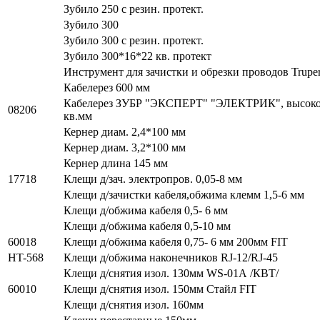
Зубило 250 с резин. протект.
Зубило 300
Зубило 300 с резин. протект.
Зубило 300*16*22 кв. протект
Инструмент для зачистки и обрезки проводов Trup
Кабелерез 600 мм
Кабелерез ЗУБР "ЭКСПЕРТ" "ЭЛЕКТРИК", высоково
08206
кв.мм
Кернер диам. 2,4*100 мм
Кернер диам. 3,2*100 мм
Кернер длина 145 мм
17718
Клещи д/зач. электропров. 0,05-8 мм
Клещи д/зачистки кабеля,обжима клемм 1,5-6 мм
Клещи д/обжима кабеля 0,5- 6 мм
Клещи д/обжима кабеля 0,5-10 мм
60018
Клещи д/обжима кабеля 0,75- 6 мм 200мм FIT
HT-568
Клещи д/обжима наконечников RJ-12/RJ-45
Клещи д/снятия изол. 130мм WS-01А /КВТ/
60010
Клещи д/снятия изол. 150мм Стайл FIT
Клещи д/снятия изол. 160мм