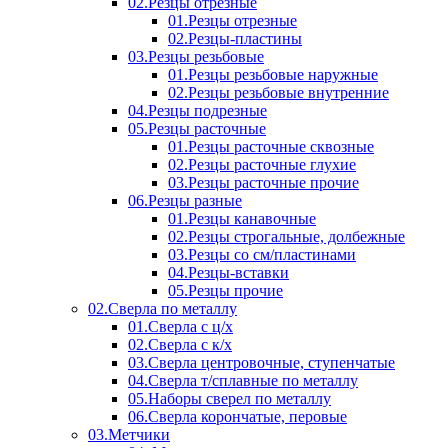
02.Резцы отрезные
01.Резцы отрезные
02.Резцы-пластины
03.Резцы резьбовые
01.Резцы резьбовые наружные
02.Резцы резьбовые внутренние
04.Резцы подрезные
05.Резцы расточные
01.Резцы расточные сквозные
02.Резцы расточные глухие
03.Резцы расточные прочие
06.Резцы разные
01.Резцы канавочные
02.Резцы строгальные, долбежные
03.Резцы со см/пластинами
04.Резцы-вставки
05.Резцы прочие
02.Сверла по металлу
01.Сверла с ц/х
02.Сверла с к/х
03.Сверла центровочные, ступенчатые
04.Сверла т/сплавные по металлу
05.Наборы сверел по металлу
06.Сверла корончатые, перовые
03.Метчики