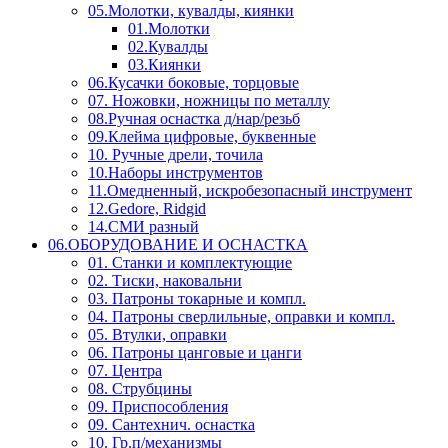
05.Молотки, кувалды, киянки
01.Молотки
02.Кувалды
03.Киянки
06.Кусачки боковые, торцовые
07. Ножовки, ножницы по металлу
08.Ручная оснастка д/нар/резьб
09.Клейма цифровые, буквенные
10. Ручные дрели, точила
10.Наборы инструментов
11.Омедненный, искробезопасный инструмент
12.Gedore, Ridgid
14.СМИ разный
06.ОБОРУДОВАНИЕ И ОСНАСТКА
01. Станки и комплектующие
02. Тиски, наковальни
03. Патроны токарные и компл.
04. Патроны сверлильные, оправки и компл.
05. Втулки, оправки
06. Патроны цанговые и цанги
07. Центра
08. Струбцины
09. Приспособления
09. Сантехнич. оснастка
10. Гр.п/механизмы