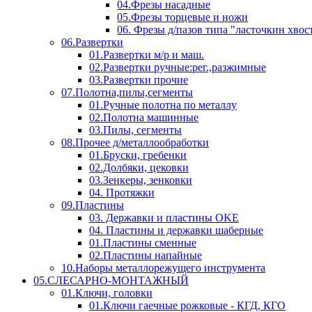
04.Фрезы насадные
05.Фрезы торцевые и ножи
06. Фрезы д/пазов типа "ласточкин хвос
06.Развертки
01.Развертки м/р и маш.
02.Развертки ручные:рег.,разжимные
03.Развертки прочие
07.Полотна,пилы,сегменты
01.Ручные полотна по металлу
02.Полотна машинные
03.Пилы, сегменты
08.Прочее д/металлообработки
01.Бруски, гребенки
02.Долбяки, цековки
03.Зенкеры, зенковки
04. Протяжки
09.Пластины
03. Державки и пластины OKE
04. Пластины и державки шаберные
01.Пластины сменные
02.Пластины напайные
10.Наборы металлорежущего инструмента
05.СЛЕСАРНО-МОНТАЖНЫЙ
01.Ключи, головки
01.Ключи гаечные рожковые - КГД, КГО