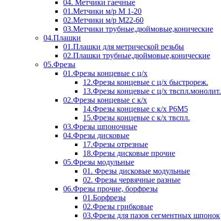
04. Метчики гаечные
01.Метчики м/р М 1-20
02.Метчики м/р М22-60
03.Метчики трубные,дюймовые,конические
04.Плашки
01.Плашки для метрической резьбы
02.Плашки трубные,дюймовые,конические
05.Фрезы
01.Фрезы концевые с ц/х
12.Фрезы концевые с ц/х быстрореж.
13.Фрезы концевые с ц/х твспл.монолит.
02.Фрезы концевые с к/х
14.Фрезы концевые с к/х Р6М5
15.Фрезы концевые с к/х твспл.
03.Фрезы шпоночные
04.Фрезы дисковые
17.Фрезы отрезные
18.Фрезы дисковые прочие
05.Фрезы модульные
01. Фрезы дисковые модульные
02. Фрезы червячные разные
06.Фрезы прочие, борфрезы
01.Борфрезы
02.Фрезы грибковые
03.Фрезы для пазов сегментных шпонок