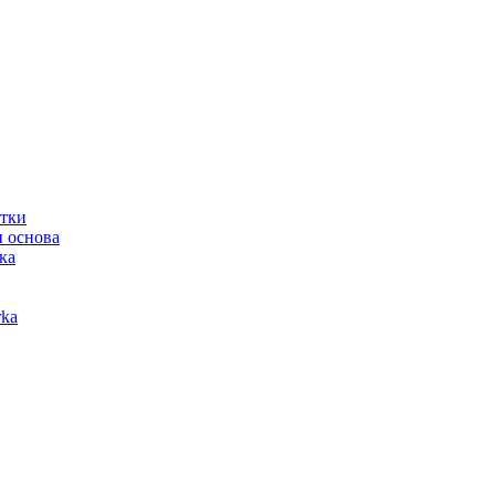
отки
 основа
ка
ka