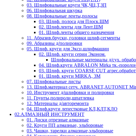
03. Шлифовальные круги ЧК,ЧЦ,Т,ЗП
06. Шлифовальная шкурка
08. Шлифовальные ленты,полосы
03. Шлиф. полоса для Плоск.ШМ
02. Шлиф.ленты для Лент.ШМ
01. Шлиф.ленты общего назначения
11. Абразив.бруски, головки шлиф,сегменты
09. Абразивы д/полировки
05. Шлиф. круги для Эксц.шлифмашин
02. Шлиф. круги серии Эконом.
Шлифовальные материалы д/сух. обраб
04. Шлиф.круги ABRALON Mirka тк.-поролон
03. Шлиф. круги COARSE CUT агрес.обработ
01. Шлиф. круги MIRKA, 3M
07. Шлифовальные листы
13. Шлиф.материал сетч. ABRANET,AUTONET Mir
10. Инструмент д/шлифовки и полировки
11. Грунты,полироли,шпатлевка
12. Материалы д/авторемонта
04. Шлиф.круги лепестковые КЛ,КЛТ,КЛО
02.АЛМАЗНЫЙ ИНСТРУМЕНТ
01. Диски отрезные алмазные
02. Круги ПП алмазные, эльборовые
03. Чашки, тарелки алмазные,эльборовые