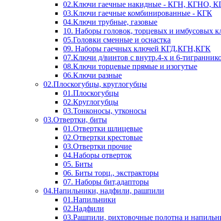
02.Ключи гаечные накидные - КГН, КГНО, 
03.Ключи гаечные комбинированные - КГК
04.Ключи трубные, газовые
10. Наборы головок, торцевых и имбусовых 
05.Головки сменные и оснастка
09. Наборы гаечных ключей КГД,КГН,КГК
07.Ключи д/винтов с внутр.4-х и 6-тигранник
08.Ключи торцевые прямые и изогутые
06.Ключи разные
02.Плоскогубцы, круглогубцы
01.Плоскогубцы
02.Круглогубцы
03.Тонконосы, утконосы
03.Отвертки, биты
01.Отвертки шлицевые
02.Отвертки крестовые
03.Отвертки прочие
04.Наборы отверток
05. Биты
06. Биты торц., экстракторы
07. Наборы бит,адапторы
04.Напильники, надфили, рашпили
01.Напильники
02.Надфили
03.Рашпили, рихтовочные полотна и напильн