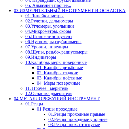
04. Карандаши, бруски алмазные
05. Алмазный прочее...
03.ИЗМЕРИТЕЛЬНЫЙ ИНСТРУМЕНТ И ОСНАСТКА
01.Линейки, метры
02.Рулетки, дальномеры
03.Угломеры, угольники
04.Микрометры, скобы
05.Штангенинструмент
06.Нутромеры,глубиномеры
07.Уровни, нивелиры
08.Щупы, резьбо-,радиусомеры
09.Индикаторы
10.Калибры, меры поверочные
01. Калибры резьбовые
02. Калибры гладкие
03. Калибры нефтяные
04. Меры поверочные
11. Прочее - меритель
12.Оснастка д/мерителя
04.МЕТАЛЛОРЕЖУЩИЙ ИНСТРУМЕНТ
01.Резцы
01.Резцы проходные
01.Резцы проходные прямые
02.Резцы проходные упорные
03.Резцы прох. отогнутые