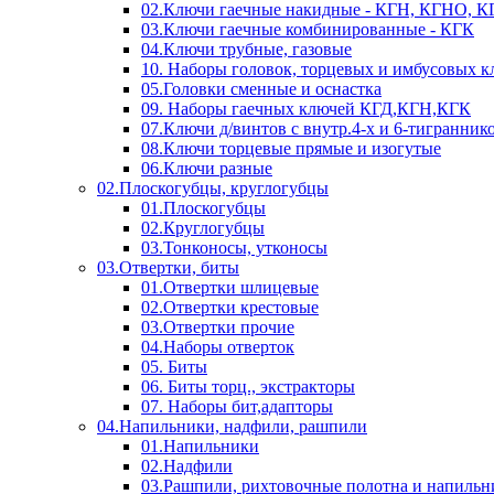
02.Ключи гаечные накидные - КГН, КГНО, 
03.Ключи гаечные комбинированные - КГК
04.Ключи трубные, газовые
10. Наборы головок, торцевых и имбусовых 
05.Головки сменные и оснастка
09. Наборы гаечных ключей КГД,КГН,КГК
07.Ключи д/винтов с внутр.4-х и 6-тигранник
08.Ключи торцевые прямые и изогутые
06.Ключи разные
02.Плоскогубцы, круглогубцы
01.Плоскогубцы
02.Круглогубцы
03.Тонконосы, утконосы
03.Отвертки, биты
01.Отвертки шлицевые
02.Отвертки крестовые
03.Отвертки прочие
04.Наборы отверток
05. Биты
06. Биты торц., экстракторы
07. Наборы бит,адапторы
04.Напильники, надфили, рашпили
01.Напильники
02.Надфили
03.Рашпили, рихтовочные полотна и напильн