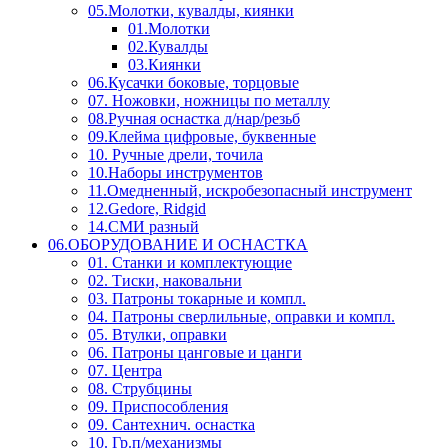
05.Молотки, кувалды, киянки
01.Молотки
02.Кувалды
03.Киянки
06.Кусачки боковые, торцовые
07. Ножовки, ножницы по металлу
08.Ручная оснастка д/нар/резьб
09.Клейма цифровые, буквенные
10. Ручные дрели, точила
10.Наборы инструментов
11.Омедненный, искробезопасный инструмент
12.Gedore, Ridgid
14.СМИ разный
06.ОБОРУДОВАНИЕ И ОСНАСТКА
01. Станки и комплектующие
02. Тиски, наковальни
03. Патроны токарные и компл.
04. Патроны сверлильные, оправки и компл.
05. Втулки, оправки
06. Патроны цанговые и цанги
07. Центра
08. Струбцины
09. Приспособления
09. Сантехнич. оснастка
10. Гр.п/механизмы