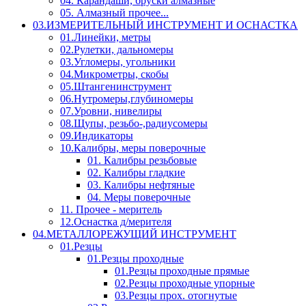
04. Карандаши, бруски алмазные
05. Алмазный прочее...
03.ИЗМЕРИТЕЛЬНЫЙ ИНСТРУМЕНТ И ОСНАСТКА
01.Линейки, метры
02.Рулетки, дальномеры
03.Угломеры, угольники
04.Микрометры, скобы
05.Штангенинструмент
06.Нутромеры,глубиномеры
07.Уровни, нивелиры
08.Щупы, резьбо-,радиусомеры
09.Индикаторы
10.Калибры, меры поверочные
01. Калибры резьбовые
02. Калибры гладкие
03. Калибры нефтяные
04. Меры поверочные
11. Прочее - меритель
12.Оснастка д/мерителя
04.МЕТАЛЛОРЕЖУЩИЙ ИНСТРУМЕНТ
01.Резцы
01.Резцы проходные
01.Резцы проходные прямые
02.Резцы проходные упорные
03.Резцы прох. отогнутые