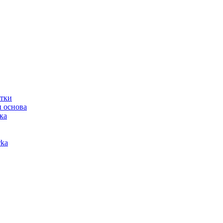
отки
 основа
ка
ka