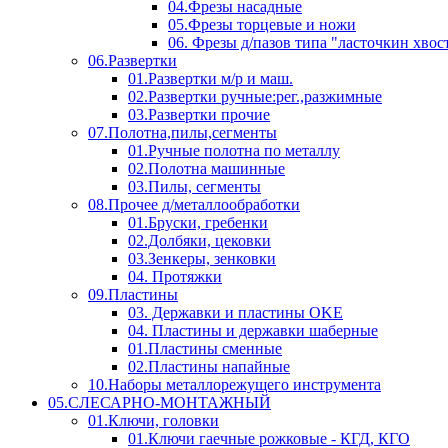
04.Фрезы насадные
05.Фрезы торцевые и ножи
06. Фрезы д/пазов типа "ласточкин хвос
06.Развертки
01.Развертки м/р и маш.
02.Развертки ручные:рег.,разжимные
03.Развертки прочие
07.Полотна,пилы,сегменты
01.Ручные полотна по металлу
02.Полотна машинные
03.Пилы, сегменты
08.Прочее д/металлообработки
01.Бруски, гребенки
02.Долбяки, цековки
03.Зенкеры, зенковки
04. Протяжки
09.Пластины
03. Державки и пластины OKE
04. Пластины и державки шаберные
01.Пластины сменные
02.Пластины напайные
10.Наборы металлорежущего инструмента
05.СЛЕСАРНО-МОНТАЖНЫЙ
01.Ключи, головки
01.Ключи гаечные рожковые - КГД, КГО