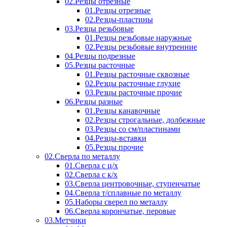
02.Резцы отрезные
01.Резцы отрезные
02.Резцы-пластины
03.Резцы резьбовые
01.Резцы резьбовые наружные
02.Резцы резьбовые внутренние
04.Резцы подрезные
05.Резцы расточные
01.Резцы расточные сквозные
02.Резцы расточные глухие
03.Резцы расточные прочие
06.Резцы разные
01.Резцы канавочные
02.Резцы строгальные, долбежные
03.Резцы со см/пластинами
04.Резцы-вставки
05.Резцы прочие
02.Сверла по металлу
01.Сверла с ц/х
02.Сверла с к/х
03.Сверла центровочные, ступенчатые
04.Сверла т/сплавные по металлу
05.Наборы сверел по металлу
06.Сверла корончатые, перовые
03.Метчики