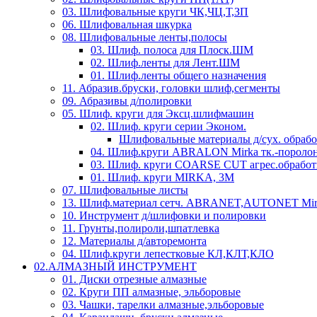
03. Шлифовальные круги ЧК,ЧЦ,Т,ЗП
06. Шлифовальная шкурка
08. Шлифовальные ленты,полосы
03. Шлиф. полоса для Плоск.ШМ
02. Шлиф.ленты для Лент.ШМ
01. Шлиф.ленты общего назначения
11. Абразив.бруски, головки шлиф,сегменты
09. Абразивы д/полировки
05. Шлиф. круги для Эксц.шлифмашин
02. Шлиф. круги серии Эконом.
Шлифовальные материалы д/сух. обраб
04. Шлиф.круги ABRALON Mirka тк.-поролон
03. Шлиф. круги COARSE CUT агрес.обработ
01. Шлиф. круги MIRKA, 3M
07. Шлифовальные листы
13. Шлиф.материал сетч. ABRANET,AUTONET Mir
10. Инструмент д/шлифовки и полировки
11. Грунты,полироли,шпатлевка
12. Материалы д/авторемонта
04. Шлиф.круги лепестковые КЛ,КЛТ,КЛО
02.АЛМАЗНЫЙ ИНСТРУМЕНТ
01. Диски отрезные алмазные
02. Круги ПП алмазные, эльборовые
03. Чашки, тарелки алмазные,эльборовые