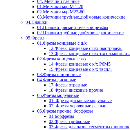
04. Метчики гаечные
01.Метчики м/р М 1-20
02.Метчики м/р М22-60
03.Метчики трубные,дюймовые,конические
04.Плашки
01.Плашки для метрической резьбы
02.Плашки трубные,дюймовые,конические
05.Фрезы
01.Фрезы концевые с ц/х
12.Фрезы концевые с ц/х быстрореж.
13.Фрезы концевые с ц/х твспл.монолит.
02.Фрезы концевые с к/х
14.Фрезы концевые с к/х Р6М5
15.Фрезы концевые с к/х твспл.
03.Фрезы шпоночные
04.Фрезы дисковые
17.Фрезы отрезные
18.Фрезы дисковые прочие
05.Фрезы модульные
01. Фрезы дисковые модульные
02. Фрезы червячные разные
06.Фрезы прочие, борфрезы
01.Борфрезы
02.Фрезы грибковые
03.Фрезы для пазов сегментных шпонок