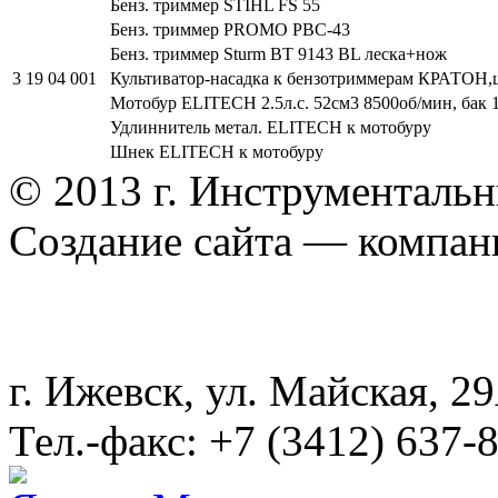
Бенз. триммер STIHL FS 55
Бенз. триммер PROMO PBC-43
Бенз. триммер Sturm BT 9143 BL леска+нож
3 19 04 001
Культиватор-насадка к бензотриммерам КРАТОН,ш
Мотобур ELITECH 2.5л.с. 52см3 8500об/мин, бак 1
Удлиннитель метал. ELITECH к мотобуру
Шнек ELITECH к мотобуру
© 2013 г. Инструменталь
Создание сайта — компа
г. Ижевск, ул. Майская, 
Тел.-факс: +7 (3412) 637-