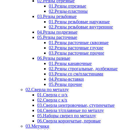
02.Резцы отрезные
01.Резцы отрезные
02.Резцы-пластины
03.Резцы резьбовые
01.Резцы резьбовые наружные
02.Резцы резьбовые внутренние
04.Резцы подрезные
05.Резцы расточные
01.Резцы расточные сквозные
02.Резцы расточные глухие
03.Резцы расточные прочие
06.Резцы разные
01.Резцы канавочные
02.Резцы строгальные, долбежные
03.Резцы со см/пластинами
04.Резцы-вставки
05.Резцы прочие
02.Сверла по металлу
01.Сверла с ц/х
02.Сверла с к/х
03.Сверла центровочные, ступенчатые
04.Сверла т/сплавные по металлу
05.Наборы сверел по металлу
06.Сверла корончатые, перовые
03.Метчики