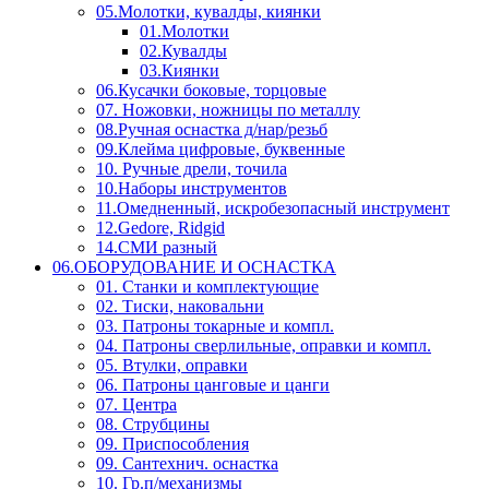
05.Молотки, кувалды, киянки
01.Молотки
02.Кувалды
03.Киянки
06.Кусачки боковые, торцовые
07. Ножовки, ножницы по металлу
08.Ручная оснастка д/нар/резьб
09.Клейма цифровые, буквенные
10. Ручные дрели, точила
10.Наборы инструментов
11.Омедненный, искробезопасный инструмент
12.Gedore, Ridgid
14.СМИ разный
06.ОБОРУДОВАНИЕ И ОСНАСТКА
01. Станки и комплектующие
02. Тиски, наковальни
03. Патроны токарные и компл.
04. Патроны сверлильные, оправки и компл.
05. Втулки, оправки
06. Патроны цанговые и цанги
07. Центра
08. Струбцины
09. Приспособления
09. Сантехнич. оснастка
10. Гр.п/механизмы