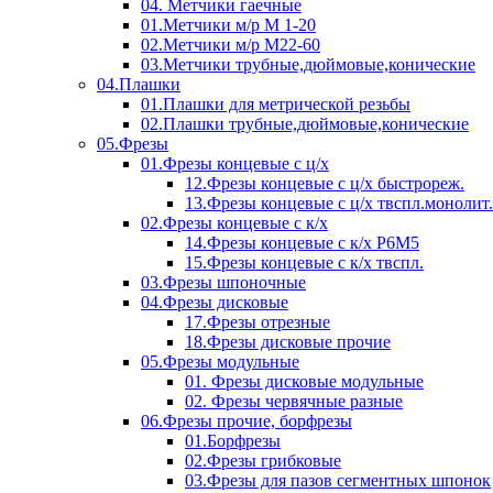
04. Метчики гаечные
01.Метчики м/р М 1-20
02.Метчики м/р М22-60
03.Метчики трубные,дюймовые,конические
04.Плашки
01.Плашки для метрической резьбы
02.Плашки трубные,дюймовые,конические
05.Фрезы
01.Фрезы концевые с ц/х
12.Фрезы концевые с ц/х быстрореж.
13.Фрезы концевые с ц/х твспл.монолит.
02.Фрезы концевые с к/х
14.Фрезы концевые с к/х Р6М5
15.Фрезы концевые с к/х твспл.
03.Фрезы шпоночные
04.Фрезы дисковые
17.Фрезы отрезные
18.Фрезы дисковые прочие
05.Фрезы модульные
01. Фрезы дисковые модульные
02. Фрезы червячные разные
06.Фрезы прочие, борфрезы
01.Борфрезы
02.Фрезы грибковые
03.Фрезы для пазов сегментных шпонок