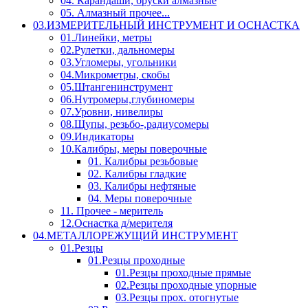
04. Карандаши, бруски алмазные
05. Алмазный прочее...
03.ИЗМЕРИТЕЛЬНЫЙ ИНСТРУМЕНТ И ОСНАСТКА
01.Линейки, метры
02.Рулетки, дальномеры
03.Угломеры, угольники
04.Микрометры, скобы
05.Штангенинструмент
06.Нутромеры,глубиномеры
07.Уровни, нивелиры
08.Щупы, резьбо-,радиусомеры
09.Индикаторы
10.Калибры, меры поверочные
01. Калибры резьбовые
02. Калибры гладкие
03. Калибры нефтяные
04. Меры поверочные
11. Прочее - меритель
12.Оснастка д/мерителя
04.МЕТАЛЛОРЕЖУЩИЙ ИНСТРУМЕНТ
01.Резцы
01.Резцы проходные
01.Резцы проходные прямые
02.Резцы проходные упорные
03.Резцы прох. отогнутые