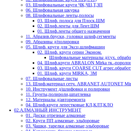
03. Шлифовальные круги ЧК,ЧЦ,Т,ЗП
06. Шлифовальная шкурка
08. Шлифовальные ленты,полосы
03. Шлиф. полоса для Плоск.ШМ
02. Шлиф.ленты для Лент.ШМ
01. Шлиф.ленты общего назначения
11. Абразив.бруски, головки шлиф,сегменты
09. Абразивы д/полировки
05. Шлиф. круги для Эксц.шлифмашин
02. Шлиф. круги серии Эконом.
Шлифовальные материалы д/сух. обраб
04. Шлиф.круги ABRALON Mirka тк.-поролон
03. Шлиф. круги COARSE CUT агрес.обработ
01. Шлиф. круги MIRKA, 3M
07. Шлифовальные листы
13. Шлиф.материал сетч. ABRANET,AUTONET Mir
10. Инструмент д/шлифовки и полировки
11. Грунты,полироли,шпатлевка
12. Материалы д/авторемонта
04. Шлиф.круги лепестковые КЛ,КЛТ,КЛО
02.АЛМАЗНЫЙ ИНСТРУМЕНТ
01. Диски отрезные алмазные
02. Круги ПП алмазные, эльборовые
03. Чашки, тарелки алмазные,эльборовые