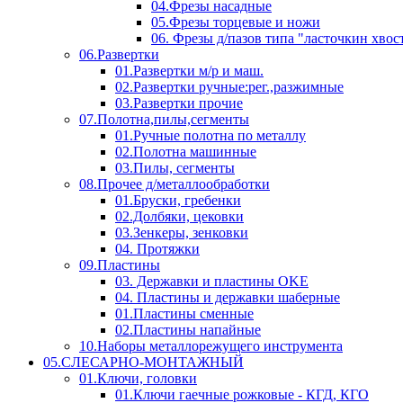
04.Фрезы насадные
05.Фрезы торцевые и ножи
06. Фрезы д/пазов типа "ласточкин хвос
06.Развертки
01.Развертки м/р и маш.
02.Развертки ручные:рег.,разжимные
03.Развертки прочие
07.Полотна,пилы,сегменты
01.Ручные полотна по металлу
02.Полотна машинные
03.Пилы, сегменты
08.Прочее д/металлообработки
01.Бруски, гребенки
02.Долбяки, цековки
03.Зенкеры, зенковки
04. Протяжки
09.Пластины
03. Державки и пластины OKE
04. Пластины и державки шаберные
01.Пластины сменные
02.Пластины напайные
10.Наборы металлорежущего инструмента
05.СЛЕСАРНО-МОНТАЖНЫЙ
01.Ключи, головки
01.Ключи гаечные рожковые - КГД, КГО