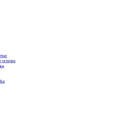
отки
 основа
ка
ka