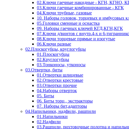
02.Ключи гаечные накидные - КГН, КГНО, 
03.Ключи гаечные комбинированные - КГК
04.Ключи трубные, газовые
10. Наборы головок, торцевых и имбусовых 
05.Головки сменные и оснастка
09. Наборы гаечных ключей КГД,КГН,КГК
07.Ключи д/винтов с внутр.4-х и 6-тигранник
08.Ключи торцевые прямые и изогутые
06.Ключи разные
02.Плоскогубцы, круглогубцы
01.Плоскогубцы
02.Круглогубцы
03.Тонконосы, утконосы
03.Отвертки, биты
01.Отвертки шлицевые
02.Отвертки крестовые
03.Отвертки прочие
04.Наборы отверток
05. Биты
06. Биты торц., экстракторы
07. Наборы бит,адапторы
04.Напильники, надфили, рашпили
01.Напильники
02.Надфили
03.Рашпили, рихтовочные полотна и напильн